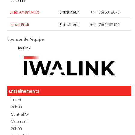
Elies Amari Milliti
Entraîneur
+41 (76) 5018676
Ismail Filali
Entraîneur
+41 (76) 2168156
Sponsor de l'équipe
Iwalink
Entraînements
Lundi
20h00
Central O
Mercredi
20h00